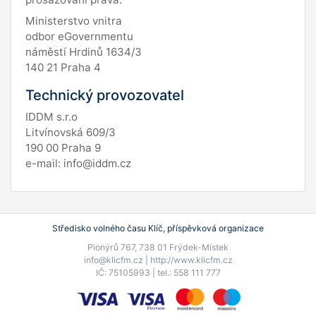
Ministerstvo vnitra
odbor eGovernmentu
náměstí Hrdinů 1634/3
140 21 Praha 4
Technický provozovatel
IDDM s.r.o
Litvínovská 609/3
190 00 Praha 9
e-mail: info@iddm.cz
Středisko volného času Klíč, příspěvková organizace
Pionýrů 767, 738 01 Frýdek-Místek
info@klicfm.cz |
http://www.klicfm.cz
IČ: 75105993 | tel.: 558 111 777